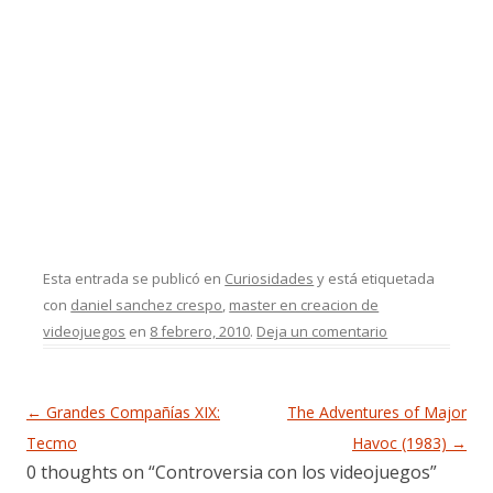
Esta entrada se publicó en
Curiosidades
y está etiquetada
con
daniel sanchez crespo
,
master en creacion de
videojuegos
en
8 febrero, 2010
.
Deja un comentario
Navegación de entradas
←
Grandes Compañías XIX:
The Adventures of Major
Tecmo
Havoc (1983)
→
0 thoughts on “
Controversia con los videojuegos
”