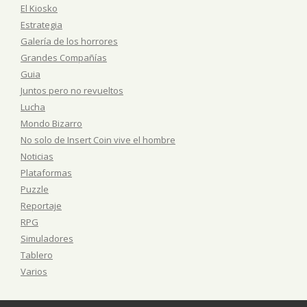
El Kiosko
Estrategia
Galería de los horrores
Grandes Compañías
Guia
Juntos pero no revueltos
Lucha
Mondo Bizarro
No solo de Insert Coin vive el hombre
Noticias
Plataformas
Puzzle
Reportaje
RPG
Simuladores
Tablero
Varios