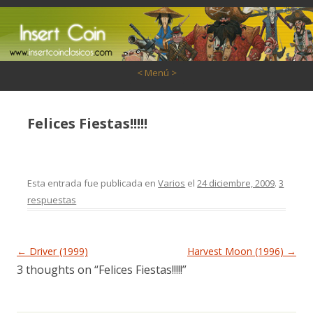
Saltar al contenido
< Menú >
Felices Fiestas!!!!!
Esta entrada fue publicada en
Varios
el
24 diciembre, 2009
.
3
respuestas
Navegación de entradas
←
Driver (1999)
Harvest Moon (1996)
→
3 thoughts on “
Felices Fiestas!!!!!
”