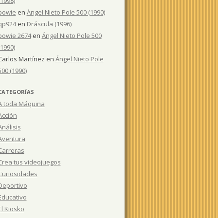
(1998)
bowie
en
Ángel Nieto Pole 500 (1990)
qp924
en
Dráscula (1996)
bowie 2674
en
Ángel Nieto Pole 500
(1990)
Carlos Martínez
en
Ángel Nieto Pole
500 (1990)
CATEGORÍAS
A toda Máquina
Acción
Análisis
Aventura
Carreras
Crea tus videojuegos
Curiosidades
Deportivo
Educativo
El Kiosko