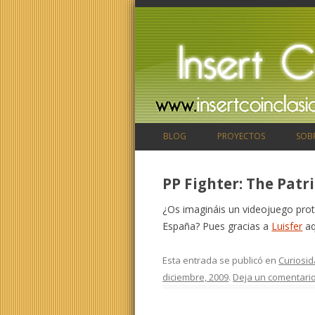
BLOG
PROYECTOS
SOB
PP Fighter: The Patr
¿Os imagináis un videojuego prot
España? Pues gracias a
Luisfer
aq
Esta entrada se publicó en
Curiosi
diciembre, 2009
.
Deja un comentari