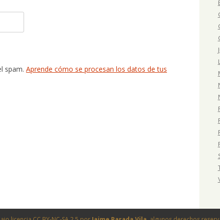
 el spam.
Aprende cómo se procesan los datos de tus
ajo licencia
CC BY-NC-SA 2.5
por
Jaime Parada Vila
, algunos derechos reser