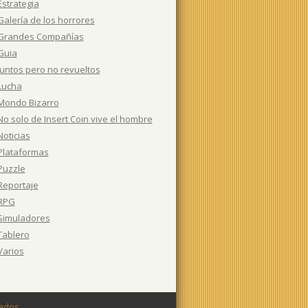
Estrategia
Galería de los horrores
Grandes Compañías
Guia
Juntos pero no revueltos
Lucha
Mondo Bizarro
No solo de Insert Coin vive el hombre
Noticias
Plataformas
Puzzle
Reportaje
RPG
Simuladores
Tablero
Varios
vados.