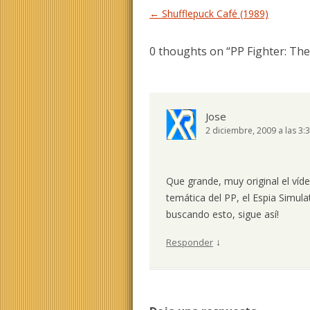
Navegación de entradas
←
Shufflepuck Café (1989)
0 thoughts on “
PP Fighter: The
Jose
2 diciembre, 2009 a las 3:
Que grande, muy original el víde
temática del PP, el Espia Simula
buscando esto, sigue así!
↓
Responder