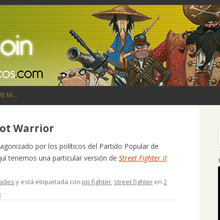
Saltar al contenido
RE MI…
iot Warrior
agonizado por los políticos del Partido Popular de
uí tenemos una particular versión de
Street Fighter II
:
dades
y está etiquetada con
pp fighter
,
street fighter
en
2
o