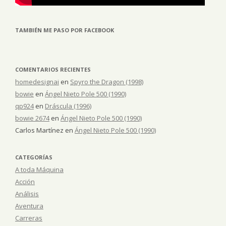
TAMBIÉN ME PASO POR FACEBOOK
COMENTARIOS RECIENTES
homedesignai
en
Spyro the Dragon (1998)
bowie
en
Ángel Nieto Pole 500 (1990)
qp924
en
Dráscula (1996)
bowie 2674
en
Ángel Nieto Pole 500 (1990)
Carlos Martínez
en
Ángel Nieto Pole 500 (1990)
CATEGORÍAS
A toda Máquina
Acción
Análisis
Aventura
Carreras