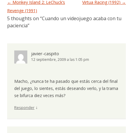
Navegación de entradas
←
Monkey Island 2: LeChuck’s
Virtua Racing (1992)
→
Revenge (1991)
5 thoughts on “
Cuando un videojuego acaba con tu
paciencia
”
javier-caspito
12 septiembre, 2009 a las 1:05 pm
Macho, ¿nunca te ha pasado que estás cerca del final
del juego, lo sientes, estás deseando verlo, y la trama
se bifurca diez veces más?
↓
Responder