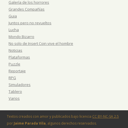
Galería de los horrores
Grandes Compañías
Guia
Juntos pero no revueltos
Lucha
Mondo Bizarro
No solo de Insert Coin vive el hombre
Noticias
Plataformas
Puzzle
Reportaje
RPG
Simuladores
Tablero
Varios
Textos creados con amor y publicados bajo licencia
CC BY-NC-SA 2.5
por
Jaime Parada Vila
, algunos derechos reservados.