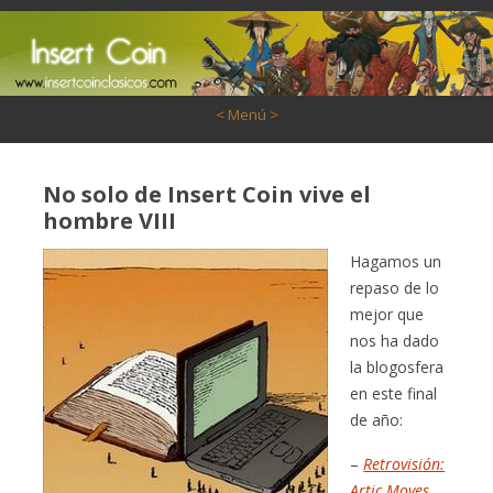
Saltar al contenido
< Menú >
No solo de Insert Coin vive el
hombre VIII
Hagamos un
repaso de lo
mejor que
nos ha dado
la blogosfera
en este final
de año:
–
Retrovisión:
Artic Moves