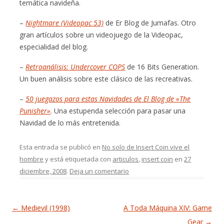
temática navideña.
–
Nightmare (Videopac 53)
de Er Blog de Jumafas. Otro
gran artículos sobre un videojuego de la Videopac,
especialidad del blog.
–
Retroanálisis: Undercover COPS
de 16 Bits Generation.
Un buen análisis sobre este clásico de las recreativas.
–
50 juegazos para estas Navidades de El Blog de «The
Punisher»
. Una estupenda selección para pasar una
Navidad de lo más entretenida.
Esta entrada se publicó en
No solo de Insert Coin vive el
hombre
y está etiquetada con
articulos
,
insert coin
en
27
diciembre, 2008
.
Deja un comentario
Navegación de entradas
←
Medievil (1998)
A Toda Máquina XIV: Game
Gear
→