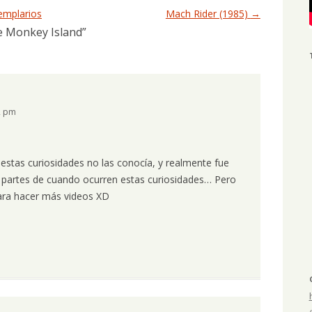
Templarios
Mach Rider (1985)
→
e Monkey Island
”
2 pm
estas curiosidades no las conocía, y realmente fue
s partes de cuando ocurren estas curiosidades… Pero
ara hacer más videos XD