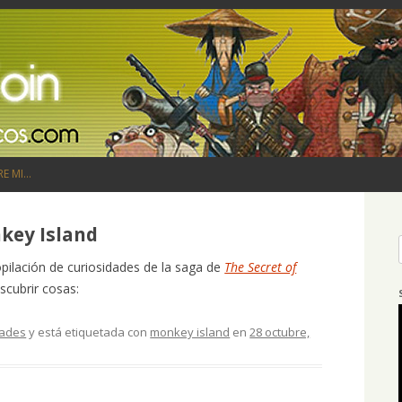
Saltar al contenido
RE MI…
key Island
opilación de curiosidades de la saga de
The Secret of
scubrir cosas:
dades
y está etiquetada con
monkey island
en
28 octubre,