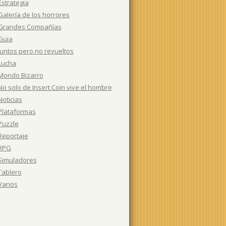
Estrategia
Galería de los horrores
Grandes Compañías
Guia
Juntos pero no revueltos
Lucha
Mondo Bizarro
No solo de Insert Coin vive el hombre
Noticias
Plataformas
Puzzle
Reportaje
RPG
Simuladores
Tablero
Varios