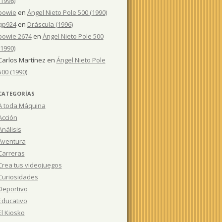
(1998)
bowie
en
Ángel Nieto Pole 500 (1990)
qp924
en
Dráscula (1996)
bowie 2674
en
Ángel Nieto Pole 500
(1990)
Carlos Martínez
en
Ángel Nieto Pole
500 (1990)
CATEGORÍAS
A toda Máquina
Acción
Análisis
Aventura
Carreras
Crea tus videojuegos
Curiosidades
Deportivo
Educativo
El Kiosko