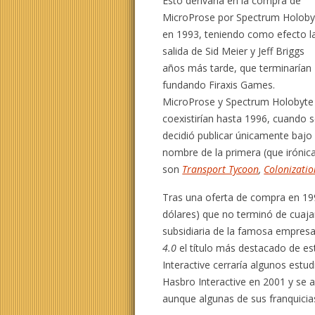
Esto derivaría en la compra de
MicroProse por Spectrum Holoby
en 1993, teniendo como efecto l
salida de Sid Meier y Jeff Briggs
años más tarde, que terminarían
fundando Firaxis Games.
MicroProse y Spectrum Holobyte
coexistirían hasta 1996, cuando 
decidió publicar únicamente bajo 
nombre de la primera (que irónic
son
Transport Tycoon
,
Colonizatio
Tras una oferta de compra en 199
dólares) que no terminó de cuajar
subsidiaria de la famosa empres
4.0
el título más destacado de e
Interactive cerraría algunos est
Hasbro Interactive en 2001 y se 
aunque algunas de sus franquicia