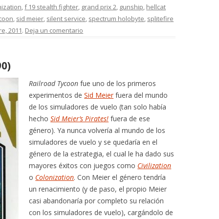
nization
,
f 19 stealth fighter
,
grand prix 2
,
gunship
,
hellcat
ycoon
,
sid meier
,
silent service
,
spectrum holobyte
,
splitefire
re, 2011
.
Deja un comentario
90)
Railroad Tycoon
fue uno de los primeros
experimentos de
Sid Meier
fuera del mundo
de los simuladores de vuelo (tan solo había
hecho
Sid Meier’s Pirates!
fuera de ese
género). Ya nunca volvería al mundo de los
simuladores de vuelo y se quedaría en el
género de la estrategia, el cual le ha dado sus
mayores éxitos con juegos como
Civilization
o
Colonization
. Con Meier el género tendría
un renacimiento (y de paso, el propio Meier
casi abandonaría por completo su relación
con los simuladores de vuelo), cargándolo de