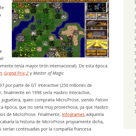
te
a
se
el
amente tenía mayor tirón internacional). De esta época
n
,
Grand Prix 2
y
Master of Magic
7 por parte de GT Interactive (250 millones de
, finalmente en 1998 sería Hasbro Interactive,
a juguetera, quien compraría MicroProse, siendo
Falcon
sta época, que no sería muy provechosa, ya que Hasbro
udios de MicroProse. Finalmente,
Infogrames
adquiriría
acabaría la historia de MicroProse propiamente dicha,
s serían continuadas por la compañía francesa.