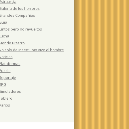
Estrategia
Galería de los horrores
Grandes Compañías
Guia
Juntos pero no revueltos
Lucha
Mondo Bizarro
No solo de Insert Coin vive el hombre
Noticias
Plataformas
Puzzle
Reportaje
RPG
Simuladores
Tablero
Varios