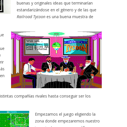
buenas y originales ideas que terminarían
estandarizándose en el género y de las que
Railroad Tycoon
es una buena muestra de
ue
que
e
rir
más
men
stintas compañías rivales hasta conseguir ser los
Empezamos el juego eligiendo la
zona donde empezaremos nuestro