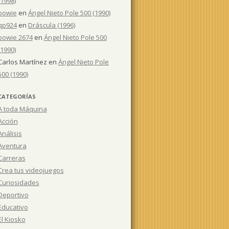
(1998)
bowie
en
Ángel Nieto Pole 500 (1990)
qp924
en
Dráscula (1996)
bowie 2674
en
Ángel Nieto Pole 500
(1990)
Carlos Martínez
en
Ángel Nieto Pole
500 (1990)
CATEGORÍAS
A toda Máquina
Acción
Análisis
Aventura
Carreras
Crea tus videojuegos
Curiosidades
Deportivo
Educativo
El Kiosko