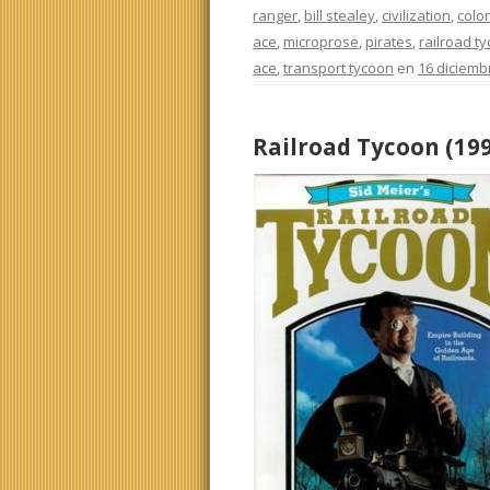
ranger
,
bill stealey
,
civilization
,
colo
ace
,
microprose
,
pirates
,
railroad t
ace
,
transport tycoon
en
16 diciemb
Railroad Tycoon (19