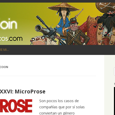
Saltar al contenido
RE MI…
YCOON
XXVI: MicroProse
Son pocos los casos de
compañías que por sí solas
conviertan un género