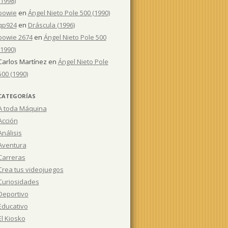
(1998)
bowie
en
Ángel Nieto Pole 500 (1990)
qp924
en
Dráscula (1996)
bowie 2674
en
Ángel Nieto Pole 500
(1990)
Carlos Martínez
en
Ángel Nieto Pole
500 (1990)
CATEGORÍAS
A toda Máquina
Acción
Análisis
Aventura
Carreras
Crea tus videojuegos
Curiosidades
Deportivo
Educativo
El Kiosko