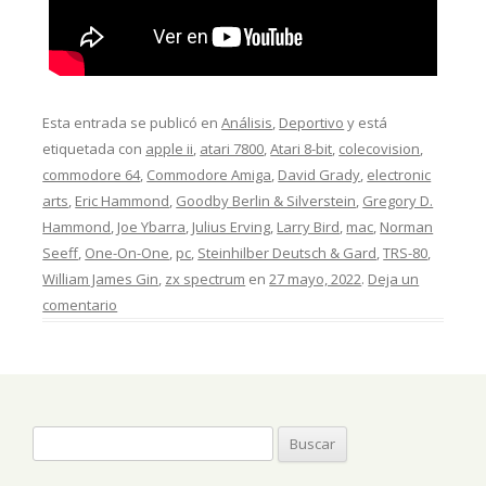
Esta entrada se publicó en
Análisis
,
Deportivo
y está
etiquetada con
apple ii
,
atari 7800
,
Atari 8-bit
,
colecovision
,
commodore 64
,
Commodore Amiga
,
David Grady
,
electronic
arts
,
Eric Hammond
,
Goodby Berlin & Silverstein
,
Gregory D.
Hammond
,
Joe Ybarra
,
Julius Erving
,
Larry Bird
,
mac
,
Norman
Seeff
,
One-On-One
,
pc
,
Steinhilber Deutsch & Gard
,
TRS-80
,
William James Gin
,
zx spectrum
en
27 mayo, 2022
.
Deja un
comentario
Buscar: