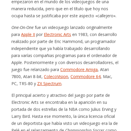
empezaron en el mundo de los videojuegos de una
manera reducida, pero que en el título que hoy nos
ocupa hasta se justificaba por este aspecto «callejero».
One-On-One
fue un videojuego lanzado originalmente
para
Apple II
por
Electronic Arts
en 1983, con desarrollo
realizado por parte de Eric Hammond, un programador
independiente que ya había trabajado desarrollando
para varías compañias programas para el ordenador de
Apple. Posteriormente y con diversos desarrolladores, el
juego fue relanzado para
Commodore Amiga
, Atari
7800, Atari 8-bit,
ColecoVision
,
Commodore 64
, Mac,
PC, TRS-80 y
ZX Spectrum
.
El principal acierto y atractivo del juego por parte de
Electronic Arts se encontraba en la aparición en su
portada de dos estrellas de la NBA como Julius Erving y
Larry Bird. Hasta ese momento, la única licencia oficial
de un deportista que había visto un videojuego era la de
Pelé en el relanzamiento de
Championship Soccer
como