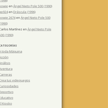
(1998)
bowie
en
Ángel Nieto Pole 500 (1990)
qp924
en
Dráscula (1996)
bowie 2674
en
Ángel Nieto Pole 500
(1990)
Carlos Martínez
en
Ángel Nieto Pole
500 (1990)
CATEGORÍAS
A toda Máquina
Acción
Análisis
Aventura
Carreras
Crea tus videojuegos
Curiosidades
Deportivo
Educativo
El Kiosko