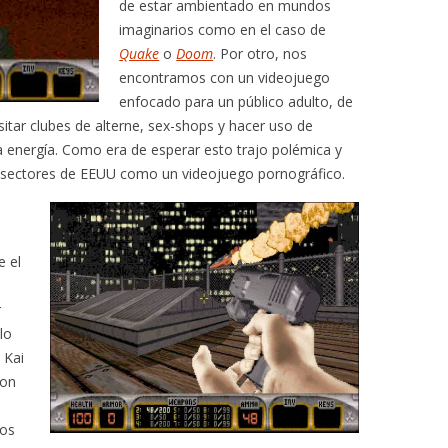
de estar ambientado en mundos
imaginarios como en el caso de
Quake
o
Doom
. Por otro, nos
encontramos con un videojuego
enfocado para un público adulto, de
itar clubes de alterne, sex-shops y hacer uso de
a energía. Como era de esperar esto trajo polémica y
os sectores de EEUU como un videojuego pornográfico.
e el
r
lo
 Kai
con
tos