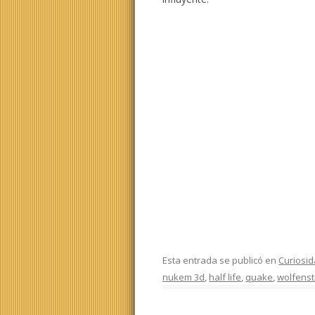
Esta entrada se publicó en
Curiosi
nukem 3d
,
half life
,
quake
,
wolfenst