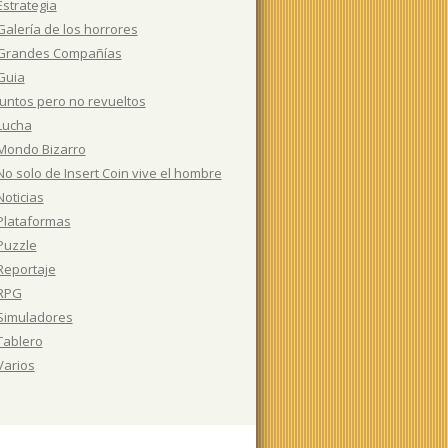
Estrategia
Galería de los horrores
Grandes Compañías
Guia
Juntos pero no revueltos
Lucha
Mondo Bizarro
No solo de Insert Coin vive el hombre
Noticias
Plataformas
Puzzle
Reportaje
RPG
Simuladores
Tablero
Varios