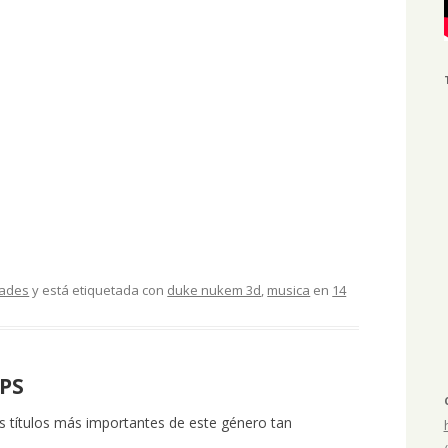
dades
y está etiquetada con
duke nukem 3d
,
musica
en
14
FPS
s títulos más importantes de este género tan