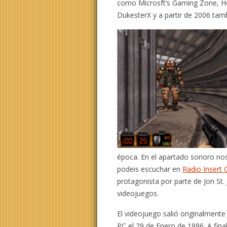
como Microsft’s Gaming Zone, He
DukesterX y a partir de 2006 tam
época. En el apartado sonoro n
podeis escuchar en
Radio Insert 
protagonista por parte de Jon St.
videojuegos.
El videojuego salió originalmente
PC el 29 de Enero de 1996. A fina