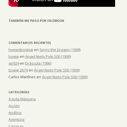
TAMBIÉN ME PASO POR FACEBOOK
COMENTARIOS RECIENTES
homedesignai
en
Spyro the Dragon (1998)
bowie
en
Ángel Nieto Pole 500 (1990)
qp924
en
Dráscula (1996)
bowie 2674
en
Ángel Nieto Pole 500 (1990)
Carlos Martínez
en
Ángel Nieto Pole 500 (1990)
CATEGORÍAS
A toda Máquina
Acción
Análisis
Aventura
Carreras