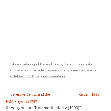
Esta entrada se publicó en
Análisis
,
Plataformas
y está
etiquetada con
arcade
,
hammerin harry
,
irem
,
nes
,
snes
en
20 febrero, 2008
.
Deja un comentario
Navegación de entradas
←
Lakers vs Celtics and the
Raiden (1990)
→
NBA Playoffs (1989)
0 thoughts on “
Hammerin’ Harry (1990)
”