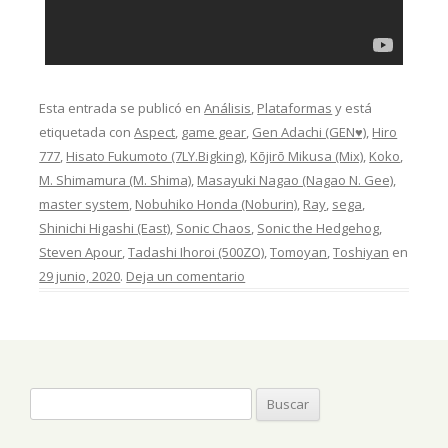
Esta entrada se publicó en
Análisis
,
Plataformas
y está
etiquetada con
Aspect
,
game gear
,
Gen Adachi (GEN♥)
,
Hiro
777
,
Hisato Fukumoto (7LY.Bigking)
,
Kōjirō Mikusa (Mix)
,
Koko
,
M. Shimamura (M. Shima)
,
Masayuki Nagao (Nagao N. Gee)
,
master system
,
Nobuhiko Honda (Noburin)
,
Ray
,
sega
,
Shinichi Higashi (East)
,
Sonic Chaos
,
Sonic the Hedgehog
,
Steven Apour
,
Tadashi Ihoroi (500ZO)
,
Tomoyan
,
Toshiyan
en
29 junio, 2020
.
Deja un comentario
Buscar: