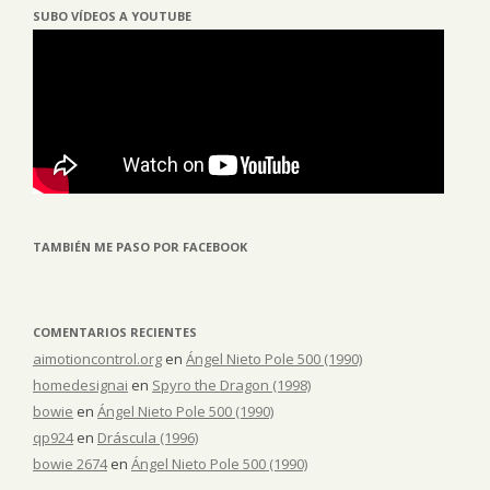
SUBO VÍDEOS A YOUTUBE
TAMBIÉN ME PASO POR FACEBOOK
COMENTARIOS RECIENTES
aimotioncontrol.org
en
Ángel Nieto Pole 500 (1990)
homedesignai
en
Spyro the Dragon (1998)
bowie
en
Ángel Nieto Pole 500 (1990)
qp924
en
Dráscula (1996)
bowie 2674
en
Ángel Nieto Pole 500 (1990)