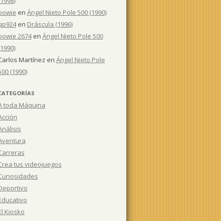
(1998)
bowie
en
Ángel Nieto Pole 500 (1990)
qp924
en
Dráscula (1996)
bowie 2674
en
Ángel Nieto Pole 500
(1990)
Carlos Martínez
en
Ángel Nieto Pole
500 (1990)
CATEGORÍAS
A toda Máquina
Acción
Análisis
Aventura
Carreras
Crea tus videojuegos
Curiosidades
Deportivo
Educativo
El Kiosko