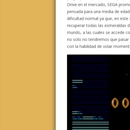
Drive en el mercado, SEGA prom
pensada para una media de edad m
dificultad normal ya que, en este
recuperar todas las esmeraldas d
mundo, a las cuales se accede con
no solo no tendremos que pasar
con la habilidad de volar momen