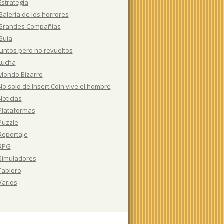
Estrategia
Galería de los horrores
Grandes Compañías
Guia
Juntos pero no revueltos
Lucha
Mondo Bizarro
No solo de Insert Coin vive el hombre
Noticias
Plataformas
Puzzle
Reportaje
RPG
Simuladores
Tablero
Varios