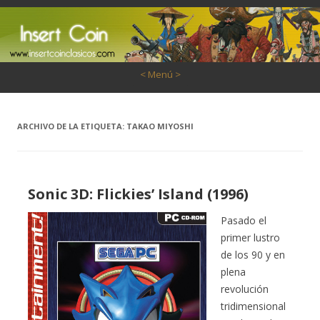
Saltar al contenido
< Menú >
ARCHIVO DE LA ETIQUETA:
TAKAO MIYOSHI
Sonic 3D: Flickies’ Island (1996)
Pasado el
primer lustro
de los 90 y en
plena
revolución
tridimensional