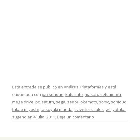
Esta entrada se publicó en
Análisis
,
Plataformas
y está
etiquetada con
jun senoue
,
kats sato
,
masaru setsumaru
,
mega drive
,
pc
,
saturn
,
sega
,
seirou okamoto
,
sonic
,
sonic 3d
,
takao miyoshi
,
tatsuyuki maeda
,
traveller s tales
,
wii
,
yutaka
sugano
en
4 julio, 2011
.
Deja un comentario