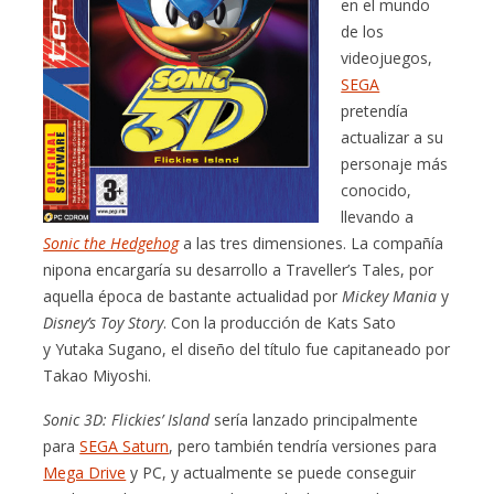
en el mundo
de los
videojuegos,
SEGA
pretendía
actualizar a su
personaje más
conocido,
llevando a
Sonic the Hedgehog
a las tres dimensiones. La compañía
nipona encargaría su desarrollo a Traveller’s Tales, por
aquella época de bastante actualidad por
Mickey Mania
y
Disney’s Toy Story
. Con la producción de Kats Sato
y Yutaka Sugano, el diseño del título fue capitaneado por
Takao Miyoshi.
Sonic 3D: Flickies’ Island
sería lanzado principalmente
para
SEGA Saturn
, pero también tendría versiones para
Mega Drive
y PC, y actualmente se puede conseguir