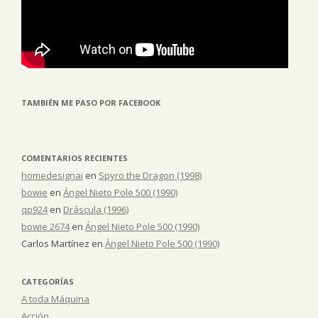
TAMBIÉN ME PASO POR FACEBOOK
COMENTARIOS RECIENTES
homedesignai
en
Spyro the Dragon (1998)
bowie
en
Ángel Nieto Pole 500 (1990)
qp924
en
Dráscula (1996)
bowie 2674
en
Ángel Nieto Pole 500 (1990)
Carlos Martínez
en
Ángel Nieto Pole 500 (1990)
CATEGORÍAS
A toda Máquina
Acción