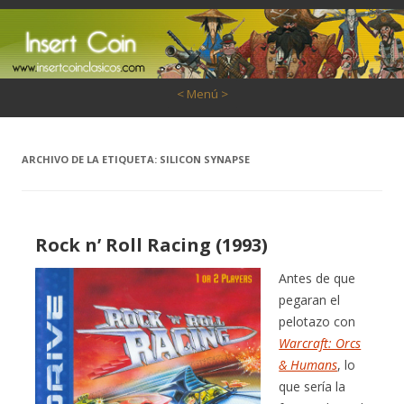
Saltar al contenido
< Menú >
ARCHIVO DE LA ETIQUETA:
SILICON SYNAPSE
Rock n’ Roll Racing (1993)
Antes de que
pegaran el
pelotazo con
Warcraft: Orcs
& Humans
, lo
que sería la