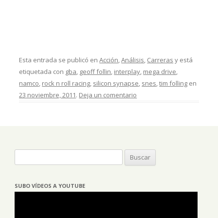
Esta entrada se publicó en
Acción
,
Análisis
,
Carreras
y está
etiquetada con
gba
,
geoff follin
,
interplay
,
mega drive
,
namco
,
rock n roll racing
,
silicon synapse
,
snes
,
tim folling
en
23 noviembre, 2011
.
Deja un comentario
Buscar:
SUBO VÍDEOS A YOUTUBE