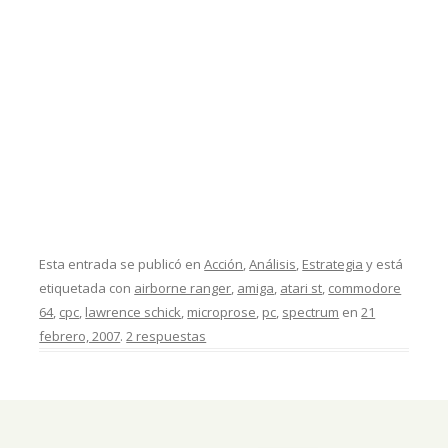
Esta entrada se publicó en
Acción
,
Análisis
,
Estrategia
y está
etiquetada con
airborne ranger
,
amiga
,
atari st
,
commodore
64
,
cpc
,
lawrence schick
,
microprose
,
pc
,
spectrum
en
21
febrero, 2007
.
2 respuestas