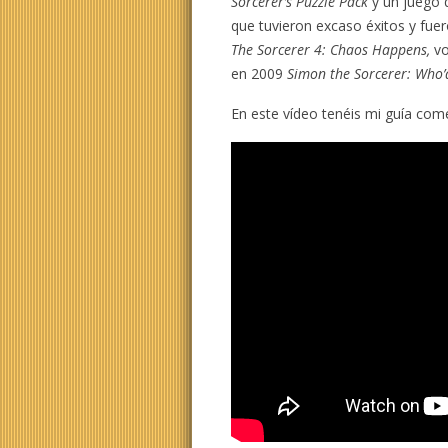
Sorcerer’s Puzzle Pack
y un juego d
que tuvieron excaso éxitos y fue
The Sorcerer 4: Chaos Happens,
vo
en 2009
Simon the Sorcerer: Who’
En este vídeo tenéis mi guía com