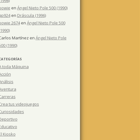
(1998)
bowie
en
Ángel Nieto Pole 500 (1990)
qp924
en
Dráscula (1996)
bowie 2674
en
Ángel Nieto Pole 500
(1990)
Carlos Martínez
en
Ángel Nieto Pole
500 (1990)
CATEGORÍAS
A toda Máquina
Acción
Análisis
Aventura
Carreras
Crea tus videojuegos
Curiosidades
Deportivo
Educativo
El Kiosko