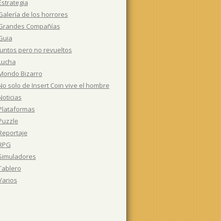
Estrategia
Galería de los horrores
Grandes Compañías
Guia
Juntos pero no revueltos
Lucha
Mondo Bizarro
No solo de Insert Coin vive el hombre
Noticias
Plataformas
Puzzle
Reportaje
RPG
Simuladores
Tablero
Varios