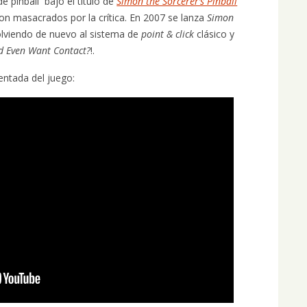
e pinball bajo el título de
Simon the Sorcerer’s Pinball
ron masacrados por la crítica. En 2007 se lanza
Simon
lviendo de nuevo al sistema de
point & click
clásico y
d Even Want Contact?
!.
entada del juego: