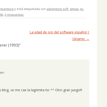
,
Aventura
y está etiquetada con
adventure soft
,
amiga
,
pc
,
006
.
3 respuestas
La edad de oro del software español I:
Dinamic
→
erer (1993)
”
 am
log, se me cae la lagrimita tio ^^ Otro gran juego!!!