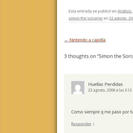
Esta entrada se publicó en
Análisis
simon the sorcerer
en
22 agosto, 2
Navegación de entradas
←
Nintendo a capella
3 thoughts on “
Simon the Sorc
Huellas Perdidas
23 agosto, 2006 a las 3:12
Como siempre q me paso por tu b
↓
Responder