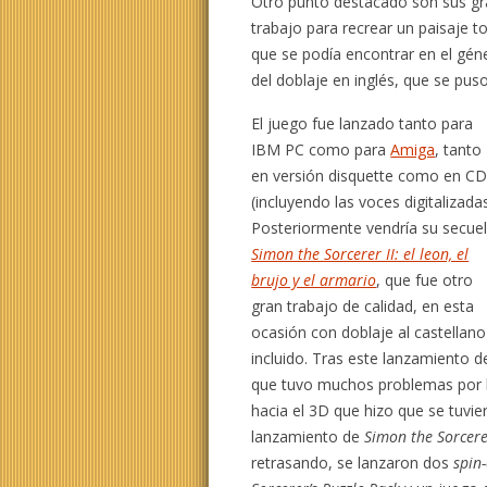
Otro punto destacado son sus grá
trabajo para recrear un paisaje t
que se podía encontrar en el géne
del doblaje en inglés, que se pus
El juego fue lanzado tanto para
IBM PC como para
Amiga
, tanto
en versión disquette como en C
(incluyendo las voces digitalizadas
Posteriormente vendría su secuel
Simon the Sorcerer II: el leon, el
brujo y el armario
, que fue otro
gran trabajo de calidad, en esta
ocasión con doblaje al castellano
incluido. Tras este lanzamiento 
que tuvo muchos problemas por la
hacia el 3D que hizo que se tuvie
lanzamiento de
Simon the Sorcer
retrasando, se lanzaron dos
spin-