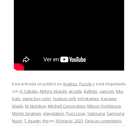
Esta entrada se publicó en
Análisis
,
Puzzle
y está etiquetada
con
A. Sabato
,
Akihiro Akaishi
,
arcade
,
Ballistic
,
capcom
,
Eiko
Kato
,
game boy color
,
hudson soft
,
infogrames
,
Kaname
Wada
,
M. Nishikoji
,
Mitchell Corporation
,
Mitsuo Yoshimura
,
Monte Singman
,
playstation
,
Puzz Loop
,
Samsung
,
Samsung
Nuon
,
T. Asagiri
,
thq
en
30 marzo, 2023
.
Deja un comentario