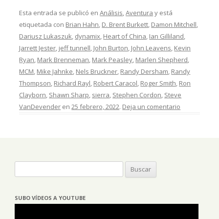
Esta entrada se publicó en
Análisis
,
Aventura
y está
etiquetada con
Brian Hahn
,
D. Brent Burkett
,
Damon Mitchell
,
Dariusz Lukaszuk
,
dynamix
,
Heart of China
,
Ian Gilliland
,
Jarrett Jester
,
jeff tunnell
,
John Burton
,
John Leavens
,
Kevin
Ryan
,
Mark Brenneman
,
Mark Peasley
,
Marlen Shepherd
,
MCM
,
Mike Jahnke
,
Nels Bruckner
,
Randy Dersham
,
Randy
Thompson
,
Richard Rayl
,
Robert Caracol
,
Roger Smith
,
Ron
Clayborn
,
Shawn Sharp
,
sierra
,
Stephen Cordon
,
Steve
VanDevender
en
25 febrero, 2022
.
Deja un comentario
Buscar:
SUBO VÍDEOS A YOUTUBE