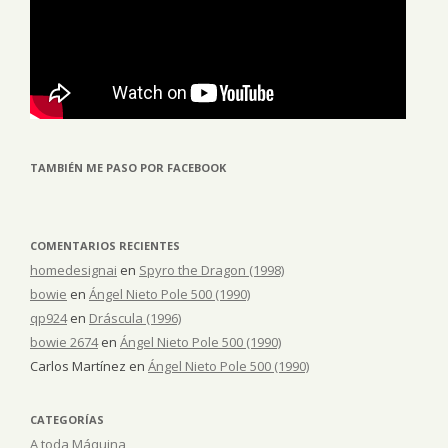
TAMBIÉN ME PASO POR FACEBOOK
COMENTARIOS RECIENTES
homedesignai
en
Spyro the Dragon (1998)
bowie
en
Ángel Nieto Pole 500 (1990)
qp924
en
Dráscula (1996)
bowie 2674
en
Ángel Nieto Pole 500 (1990)
Carlos Martínez
en
Ángel Nieto Pole 500 (1990)
CATEGORÍAS
A toda Máquina