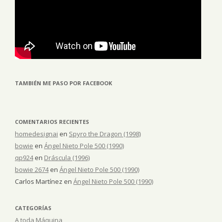
TAMBIÉN ME PASO POR FACEBOOK
COMENTARIOS RECIENTES
homedesignai
en
Spyro the Dragon (1998)
bowie
en
Ángel Nieto Pole 500 (1990)
qp924
en
Dráscula (1996)
bowie 2674
en
Ángel Nieto Pole 500 (1990)
Carlos Martínez
en
Ángel Nieto Pole 500 (1990)
CATEGORÍAS
A toda Máquina