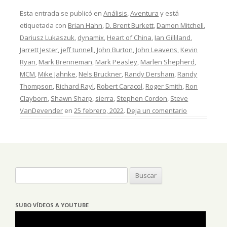
Esta entrada se publicó en
Análisis
,
Aventura
y está
etiquetada con
Brian Hahn
,
D. Brent Burkett
,
Damon Mitchell
,
Dariusz Lukaszuk
,
dynamix
,
Heart of China
,
Ian Gilliland
,
Jarrett Jester
,
jeff tunnell
,
John Burton
,
John Leavens
,
Kevin
Ryan
,
Mark Brenneman
,
Mark Peasley
,
Marlen Shepherd
,
MCM
,
Mike Jahnke
,
Nels Bruckner
,
Randy Dersham
,
Randy
Thompson
,
Richard Rayl
,
Robert Caracol
,
Roger Smith
,
Ron
Clayborn
,
Shawn Sharp
,
sierra
,
Stephen Cordon
,
Steve
VanDevender
en
25 febrero, 2022
.
Deja un comentario
Buscar:
SUBO VÍDEOS A YOUTUBE