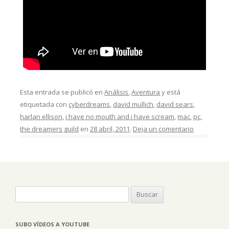
Esta entrada se publicó en
Análisis
,
Aventura
y está
etiquetada con
cyberdreams
,
david mullich
,
david sears
,
harlan ellison
,
i have no mouth and i have scream
,
mac
,
pc
,
the dreamers guild
en
28 abril, 2011
.
Deja un comentario
Buscar:
SUBO VÍDEOS A YOUTUBE