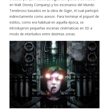
en Walt Disney Company) y los escenarios del Mundo
Tenebroso basados en la obra de Giger, el cual participó
indirectamente como asesor. Para terminar el popurrí de
estilos, como era habitual en aquella época, se
introdujeron pequeñas escenas cinématicas en 3D a
modo de interludios entre distintas zonas.