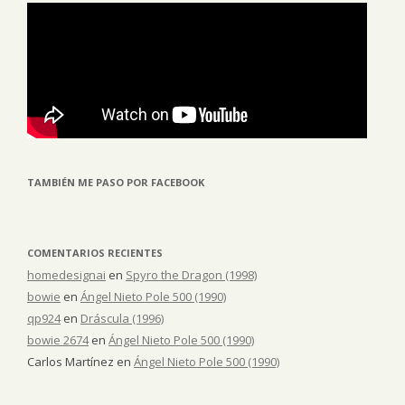
TAMBIÉN ME PASO POR FACEBOOK
COMENTARIOS RECIENTES
homedesignai
en
Spyro the Dragon (1998)
bowie
en
Ángel Nieto Pole 500 (1990)
qp924
en
Dráscula (1996)
bowie 2674
en
Ángel Nieto Pole 500 (1990)
Carlos Martínez
en
Ángel Nieto Pole 500 (1990)