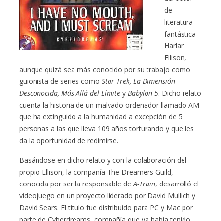
de
literatura
fantástica
Harlan
Ellison,
aunque quizá sea más conocido por su trabajo como
guionista de series como
Star Trek, La Dimensión
Desconocida, Más Allá del Límite
y
Babylon 5
. Dicho relato
cuenta la historia de un malvado ordenador llamado AM
que ha extinguido a la humanidad a excepción de 5
personas a las que lleva 109 años torturando y que les
da la oportunidad de redimirse.
Basándose en dicho relato y con la colaboración del
propio Ellison, la compañía The Dreamers Guild,
conocida por ser la responsable de
A-Train
, desarrolló el
videojuego en un proyecto liderado por David Mullich y
David Sears. El título fue distribuido para PC y Mac por
parte de Cyberdreams, compañía que ya había tenido