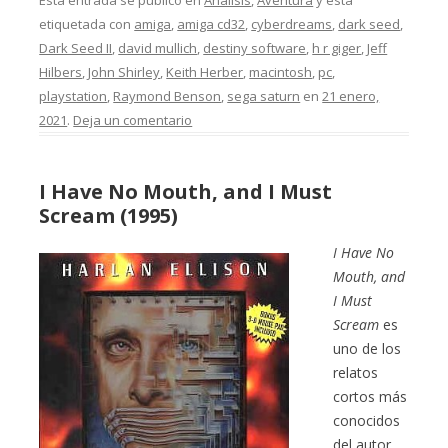
Esta entrada se publicó en
Análisis
,
Aventura
y está
etiquetada con
amiga
,
amiga cd32
,
cyberdreams
,
dark seed
,
Dark Seed II
,
david mullich
,
destiny software
,
h r giger
,
Jeff
Hilbers
,
John Shirley
,
Keith Herber
,
macintosh
,
pc
,
playstation
,
Raymond Benson
,
sega saturn
en
21 enero,
2021
.
Deja un comentario
I Have No Mouth, and I Must
Scream (1995)
I Have No
Mouth, and
I Must
Scream
es
uno de los
relatos
cortos más
conocidos
del autor