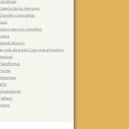
Estrategia
Galería de los horrores
Grandes Compañías
Guia
Juntos pero no revueltos
Lucha
Mondo Bizarro
No solo de Insert Coin vive el hombre
Noticias
Plataformas
Puzzle
Reportaje
RPG
Simuladores
Tablero
Varios