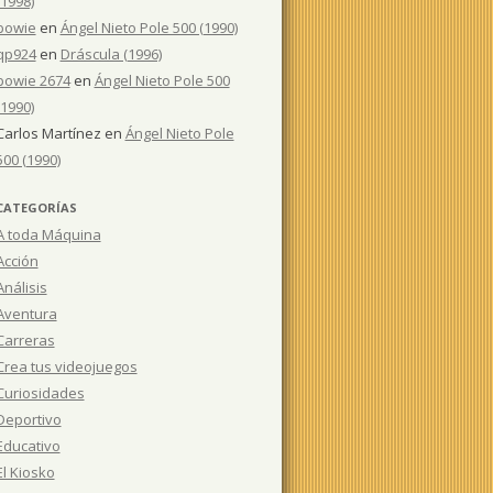
(1998)
bowie
en
Ángel Nieto Pole 500 (1990)
qp924
en
Dráscula (1996)
bowie 2674
en
Ángel Nieto Pole 500
(1990)
Carlos Martínez
en
Ángel Nieto Pole
500 (1990)
CATEGORÍAS
A toda Máquina
Acción
Análisis
Aventura
Carreras
Crea tus videojuegos
Curiosidades
Deportivo
Educativo
El Kiosko