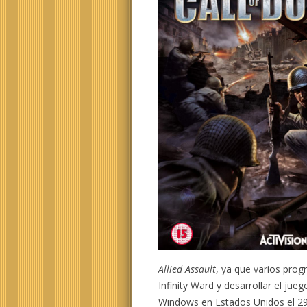
Allied Assault
, ya que varios prog
Infinity Ward y desarrollar el ju
Windows en Estados Unidos el 29