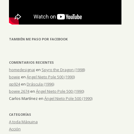
TAMBIÉN ME PASO POR FACEBOOK
COMENTARIOS RECIENTES
homedesignai
en
Spyro the Dragon (1998)
bowie
en
Ángel Nieto Pole 500 (1990)
qp924
en
Dráscula (1996)
bowie 2674
en
Ángel Nieto Pole 500 (1990)
Carlos Martínez
en
Ángel Nieto Pole 500 (1990)
CATEGORÍAS
A toda Máquina
Acción