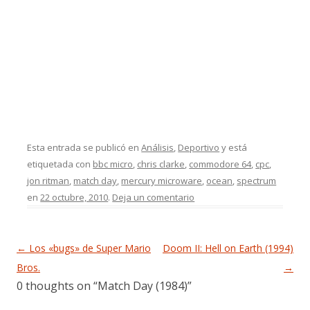
Esta entrada se publicó en
Análisis
,
Deportivo
y está
etiquetada con
bbc micro
,
chris clarke
,
commodore 64
,
cpc
,
jon ritman
,
match day
,
mercury microware
,
ocean
,
spectrum
en
22 octubre, 2010
.
Deja un comentario
Navegación de entradas
←
Los «bugs» de Super Mario
Doom II: Hell on Earth (1994)
Bros.
→
0 thoughts on “
Match Day (1984)
”