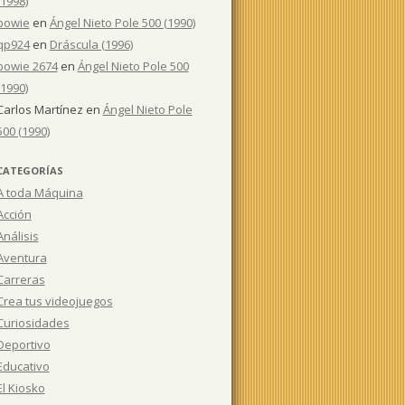
(1998)
bowie
en
Ángel Nieto Pole 500 (1990)
qp924
en
Dráscula (1996)
bowie 2674
en
Ángel Nieto Pole 500
(1990)
Carlos Martínez
en
Ángel Nieto Pole
500 (1990)
CATEGORÍAS
A toda Máquina
Acción
Análisis
Aventura
Carreras
Crea tus videojuegos
Curiosidades
Deportivo
Educativo
El Kiosko