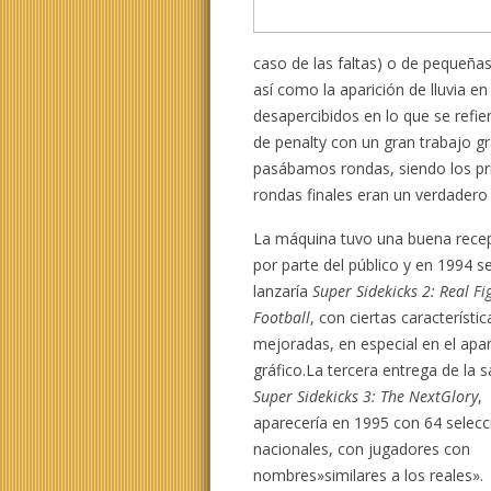
caso de las faltas) o de pequeña
así como la aparición de lluvia e
desapercibidos en lo que se refie
de penalty con un gran trabajo gr
pasábamos rondas, siendo los pri
rondas finales eran un verdadero 
La máquina tuvo una buena rece
por parte del público y en 1994 s
lanzaría
Super Sidekicks 2: Real Fi
Football
, con ciertas característic
mejoradas, en especial en el apa
gráfico.La tercera entrega de la s
Super Sidekicks 3: The NextGlory
,
aparecería en 1995 con 64 selec
nacionales, con jugadores con
nombres»similares a los reales».