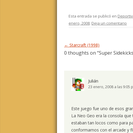
Esta entrada se publicó en
Deporti
enero, 2008
.
Deja un comentario
Navegación de entradas
←
Starcraft (1998)
0 thoughts on “
Super Sidekicks
Julián
23 enero, 2008 a las 9:05
Este juego fue uno de esos grand
La Neo Geo era la consola que
estaban tan locos como para p
conformarnos con el arcade y f