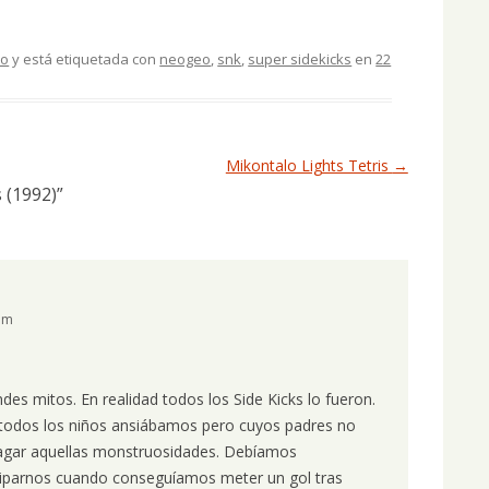
vo
y está etiquetada con
neogeo
,
snk
,
super sidekicks
en
22
Mikontalo Lights Tetris
→
 (1992)
”
 pm
es mitos. En realidad todos los Side Kicks lo fueron.
 todos los niños ansiábamos pero cuyos padres no
agar aquellas monstruosidades. Debíamos
liparnos cuando conseguíamos meter un gol tras