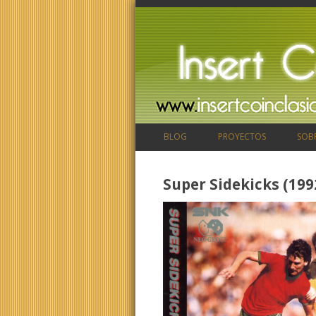
BLOG
PROYECTOS
SOB
Super Sidekicks (199