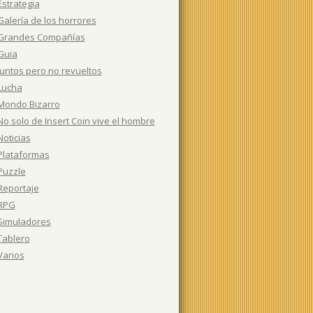
Estrategia
Galería de los horrores
Grandes Compañías
Guia
Juntos pero no revueltos
Lucha
Mondo Bizarro
No solo de Insert Coin vive el hombre
Noticias
Plataformas
Puzzle
Reportaje
RPG
Simuladores
Tablero
Varios