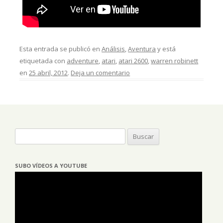
Esta entrada se publicó en
Análisis
,
Aventura
y está
etiquetada con
adventure
,
atari
,
atari 2600
,
warren robinett
en
25 abril, 2012
.
Deja un comentario
Buscar:
SUBO VÍDEOS A YOUTUBE