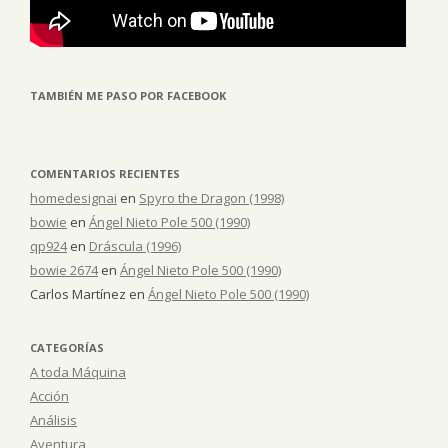
TAMBIÉN ME PASO POR FACEBOOK
COMENTARIOS RECIENTES
homedesignai
en
Spyro the Dragon (1998)
bowie
en
Ángel Nieto Pole 500 (1990)
qp924
en
Dráscula (1996)
bowie 2674
en
Ángel Nieto Pole 500 (1990)
Carlos Martínez
en
Ángel Nieto Pole 500 (1990)
CATEGORÍAS
A toda Máquina
Acción
Análisis
Aventura