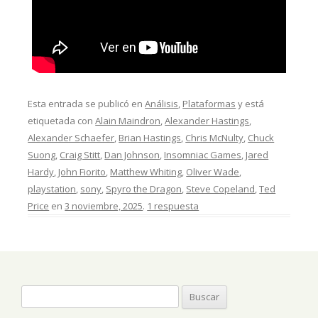
Esta entrada se publicó en
Análisis
,
Plataformas
y está
etiquetada con
Alain Maindron
,
Alexander Hastings
,
Alexander Schaefer
,
Brian Hastings
,
Chris McNulty
,
Chuck
Suong
,
Craig Stitt
,
Dan Johnson
,
Insomniac Games
,
Jared
Hardy
,
John Fiorito
,
Matthew Whiting
,
Oliver Wade
,
playstation
,
sony
,
Spyro the Dragon
,
Steve Copeland
,
Ted
Price
en
3 noviembre, 2025
.
1 respuesta
Buscar: