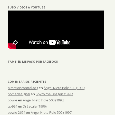
SUBO VÍDEOS A YOUTUBE
TAMBIÉN ME PASO POR FACEBOOK
COMENTARIOS RECIENTES
aimotioncontrol.org
en
Ángel Nieto Pole 500 (1990)
homedesignai
en
Spyro the Dragon (1998)
bowie
en
Ángel Nieto Pole 500 (1990)
qp924
en
Dráscula (1996)
bowie 2674
en
Ángel Nieto Pole 500 (1990)