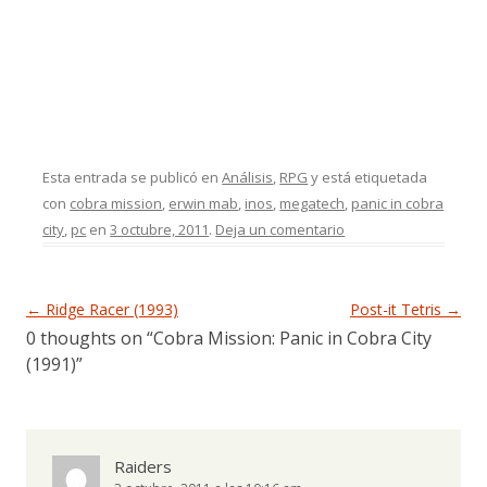
Esta entrada se publicó en
Análisis
,
RPG
y está etiquetada
con
cobra mission
,
erwin mab
,
inos
,
megatech
,
panic in cobra
city
,
pc
en
3 octubre, 2011
.
Deja un comentario
Navegación de entradas
←
Ridge Racer (1993)
Post-it Tetris
→
0 thoughts on “
Cobra Mission: Panic in Cobra City
(1991)
”
Raiders