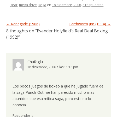
gear
,
mega drive
,
sega
en
18 diciembre, 2006
.
8 respuestas
Navegación de entradas
←
Renegade (1986)
Earthworm Jim (1994)
→
8 thoughts on “
Evander Holyfield’s Real Deal Boxing
(1992)
”
Chufoglu
18 diciembre, 2006 a las 11:16 pm
Los pocos juegos de boxeo a que he jugado fuera de
la saga Punch-Out me han parecido mucho mas
aburridos que esa mitica saga, pero este no lo
conocia
↓
Responder