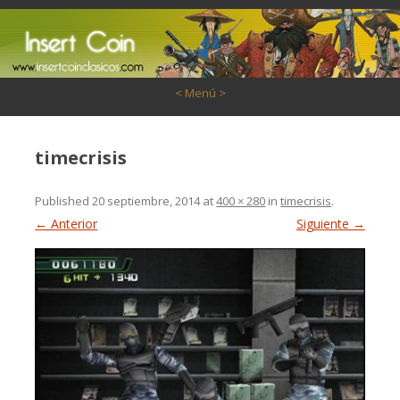
Saltar al contenido
< Menú >
timecrisis
Published
20 septiembre, 2014
at
400 × 280
in
timecrisis
.
← Anterior
Siguiente →