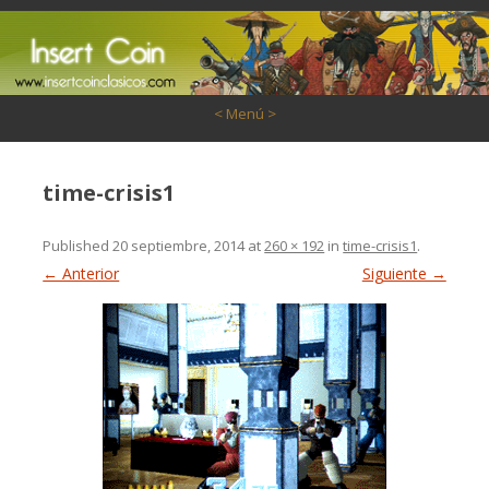
Saltar al contenido
< Menú >
time-crisis1
Published
20 septiembre, 2014
at
260 × 192
in
time-crisis1
.
← Anterior
Siguiente →