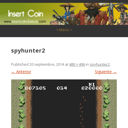
Saltar al contenido
< Menú >
spyhunter2
Published
20 septiembre, 2014
at
480 × 496
in
spyhunter2
.
← Anterior
Siguiente →