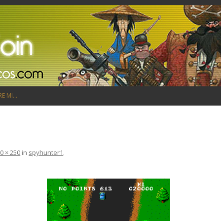
Saltar al contenido
RE MI…
0 × 250
in
spyhunter1
.