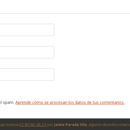
 el spam.
Aprende cómo se procesan los datos de tus comentarios.
ajo licencia
CC BY-NC-SA 2.5
por
Jaime Parada Vila
, algunos derechos reser