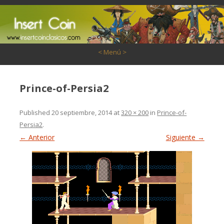
Saltar al contenido
< Menú >
Prince-of-Persia2
Published
20 septiembre, 2014
at
320 × 200
in
Prince-of-
Persia2
.
← Anterior
Siguiente →