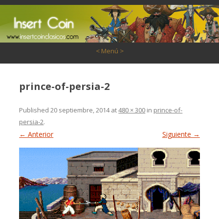
Saltar al contenido
< Menú >
prince-of-persia-2
Published
20 septiembre, 2014
at
480 × 300
in
prince-of-
persia-2
.
← Anterior
Siguiente →