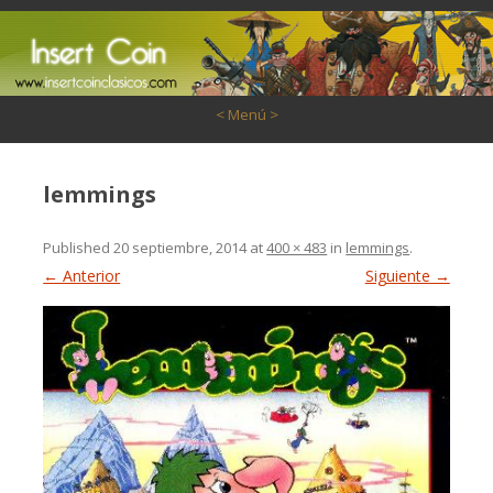
Saltar al contenido
< Menú >
lemmings
Published
20 septiembre, 2014
at
400 × 483
in
lemmings
.
← Anterior
Siguiente →