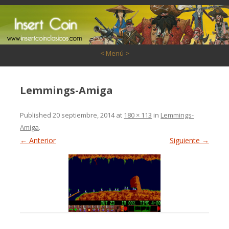
Saltar al contenido
< Menú >
Lemmings-Amiga
Published
20 septiembre, 2014
at
180 × 113
in
Lemmings-
Amiga
.
← Anterior
Siguiente →