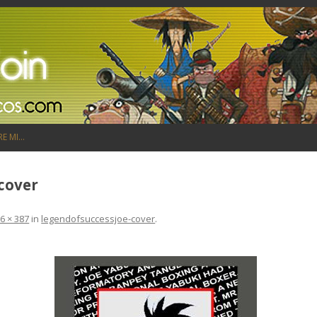
Saltar al contenido
RE MI…
cover
6 × 387
in
legendofsuccessjoe-cover
.