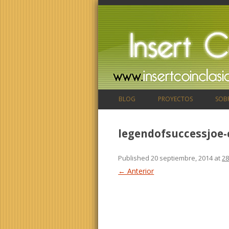
BLOG
PROYECTOS
SOB
legendofsuccessjoe-
Published
20 septiembre, 2014
at
28
← Anterior