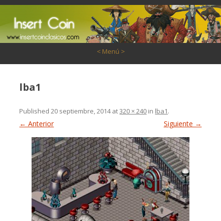
Saltar al contenido
< Menú >
lba1
Published
20 septiembre, 2014
at
320 × 240
in
lba1
.
← Anterior
Siguiente →