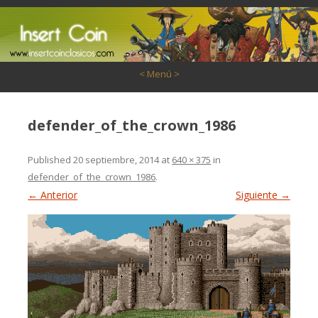
Saltar al contenido
< Menú >
defender_of_the_crown_1986
Published
20 septiembre, 2014
at
640 × 375
in
defender_of_the_crown_1986
.
← Anterior
Siguiente →