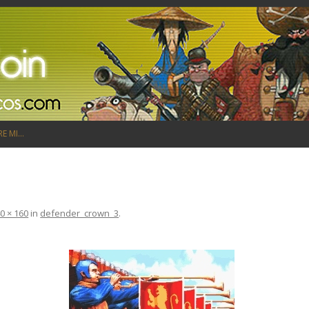
Saltar al contenido
RE MI…
0 × 160
in
defender_crown_3
.