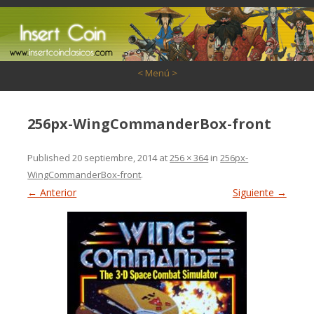
Saltar al contenido
< Menú >
256px-WingCommanderBox-front
Published
20 septiembre, 2014
at
256 × 364
in
256px-
WingCommanderBox-front
.
← Anterior
Siguiente →