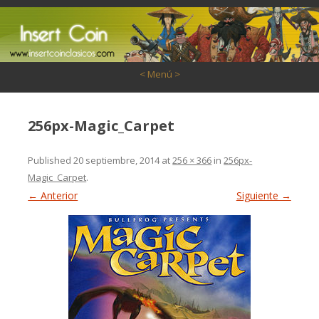
Saltar al contenido
< Menú >
256px-Magic_Carpet
Published
20 septiembre, 2014
at
256 × 366
in
256px-
Magic_Carpet
.
← Anterior
Siguiente →