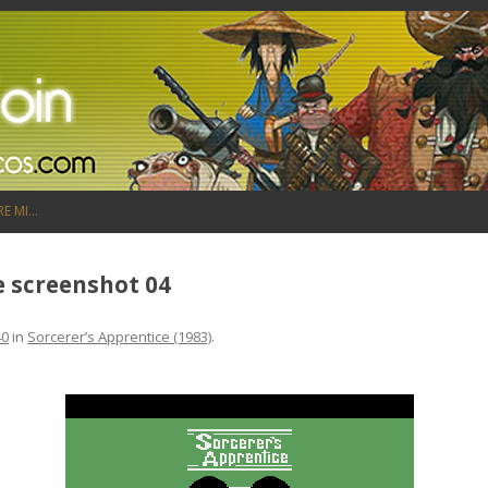
Saltar al contenido
RE MI…
e screenshot 04
40
in
Sorcerer’s Apprentice (1983)
.