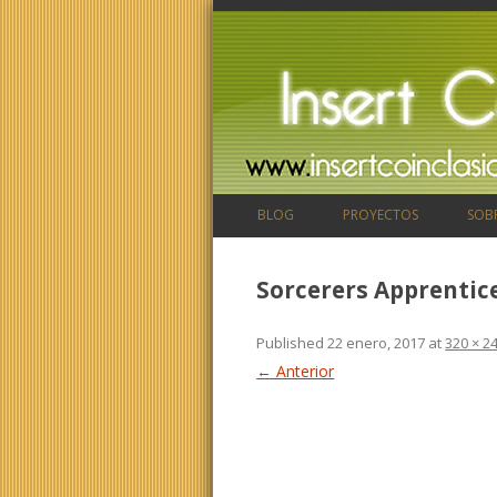
BLOG
PROYECTOS
SOB
Sorcerers Apprentic
Published
22 enero, 2017
at
320 × 2
← Anterior