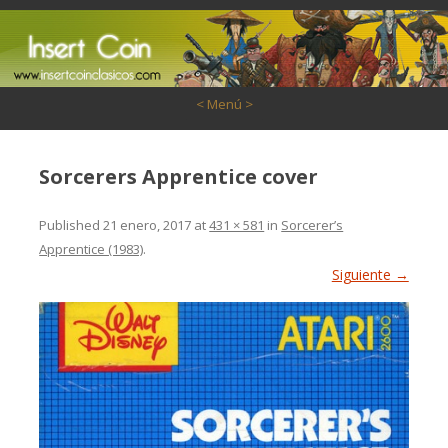
Saltar al contenido
< Menú >
Sorcerers Apprentice cover
Published
21 enero, 2017
at
431 × 581
in
Sorcerer’s
Apprentice (1983)
.
Siguiente →