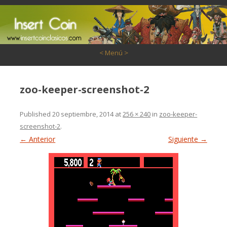
Saltar al contenido
< Menú >
zoo-keeper-screenshot-2
Published
20 septiembre, 2014
at
256 × 240
in
zoo-keeper-
screenshot-2
.
← Anterior
Siguiente →