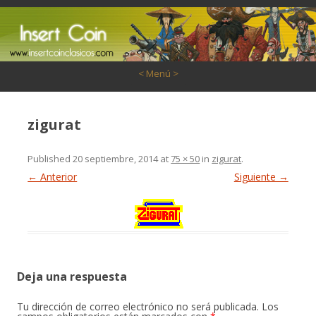
Saltar al contenido
< Menú >
zigurat
Published
20 septiembre, 2014
at
75 × 50
in
zigurat
.
← Anterior
Siguiente →
Deja una respuesta
Tu dirección de correo electrónico no será publicada.
Los