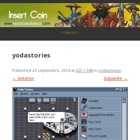
Saltar al contenido
< Menú >
yodastories
Published
20 septiembre, 2014
at
525 × 348
in
yodastories
.
← Anterior
Siguiente →