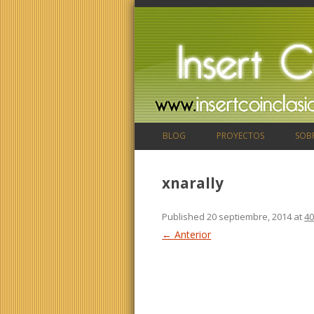
BLOG
PROYECTOS
SOB
xnarally
Published
20 septiembre, 2014
at
40
← Anterior