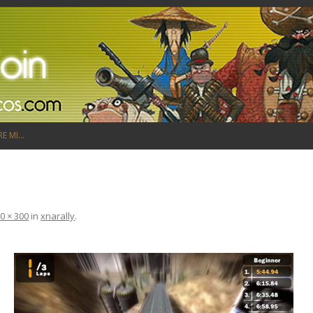
Saltar al contenido
RE MI…
0 × 300
in
xnarally
.