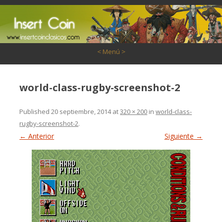
Saltar al contenido
< Menú >
world-class-rugby-screenshot-2
Published
20 septiembre, 2014
at
320 × 200
in
world-class-
rugby-screenshot-2
.
← Anterior
Siguiente →