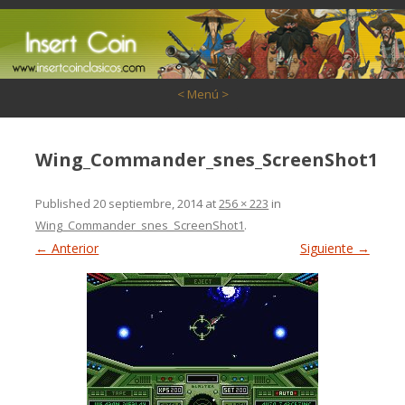
Saltar al contenido
< Menú >
Wing_Commander_snes_ScreenShot1
Published
20 septiembre, 2014
at
256 × 223
in
Wing_Commander_snes_ScreenShot1
.
← Anterior
Siguiente →